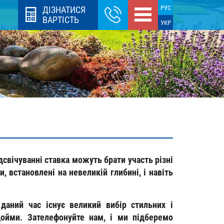
РУС
ДІЗНАТИСЯ
ВАРТІСТЬ
УКР
дсвічуванні ставка можуть брати участь різні
, встановлені на невеликій глибині, і навіть
даний час існує великий вибір стильних і
дойми. Зателефонуйте нам, і ми підберемо