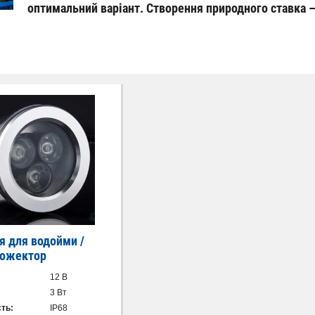
оптимальний варіант. Створення природного ставка 
я для водойми /
рожектор
12 В
3 Вт
ть:
IP68