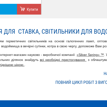
Купити
Я ДЛЯ СТАВКА, СВІТИЛЬНИКИ ДЛЯ ВО
ням
герметичних світильників на основі галогенних ламп, оптово
водоймища в вечірні сутінки
, котра в свою чергу,
допоможе Вам роз
інтернет-магазин науково - виробничої компанії
«Silver Spring» ™
.
ельних ділянок знайдуть
всі необхідні пристосування
з облаштув
гіднішою ціною.
.
Н
ПОВНИЙ ЦИКЛ РОБІТ З ВИГ