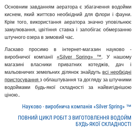
Основним завданням аератора є збагачення водойми
киснем, який життєво необхідний для флори і фауни.
Крім того, використання аератора значно уповільнює
замулювання, цвітіння ставка і запобігає обмерзанню
штучного озера в зимовий час.
Ласкаво просимо в інтернет-магазин науково -
виробничої компанії
«Silver Spring» ™
. У нашому
магазині власники приватних котеджів, дач і
мальовничих земельних ділянок знайдуть
всі необхідні
пристосування
з облаштування та догляду за штучними
водоймами будь-якої складності за найвигіднішою
ціною..
Науково - виробнича компанія «Silver Spring» ™
ПОВНИЙ ЦИКЛ РОБІТ З ВИГОТОВЛЕННЯ ВОДОЙМ
БУДЬ-ЯКОЇ СКЛАДНОСТІ