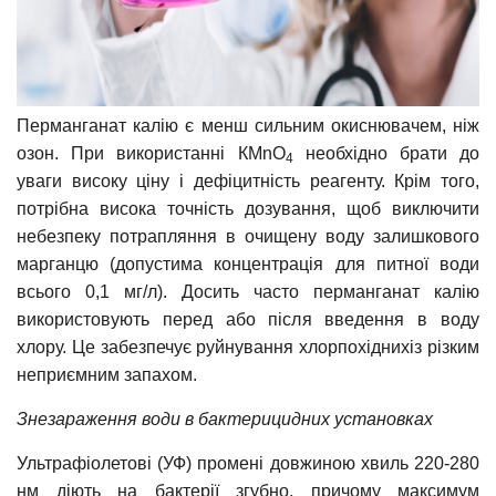
Перманганат калію є менш сильним окиснювачем, ніж
озон. При використанні КМnО
необхідно брати до
4
уваги високу ціну і дефіцитність реагенту. Крім того,
потрібна висока точність дозування, щоб виключити
небезпеку потрапляння в очищену воду залишкового
марганцю (допустима концентрація для питної води
всього 0,1 мг/л). Досить часто перманганат калію
використовують перед або після введення в воду
хлору. Це забезпечує руйнування хлорпохіднихіз різким
неприємним запахом.
Знезараження води в бактерицидних установках
Ультрафіолетові (УФ) промені довжиною хвиль 220-280
нм діють на бактерії згубно, причому максимум