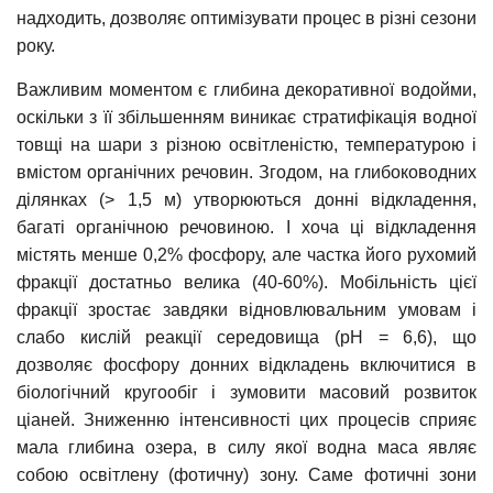
надходить, дозволяє оптимізувати процес в різні сезони
року.
Важливим моментом є глибина декоративної водойми,
оскільки з її збільшенням виникає стратифікація водної
товщі на шари з різною освітленістю, температурою і
вмістом органічних речовин. Згодом, на глибоководних
ділянках (> 1,5 м) утворюються донні відкладення,
багаті органічною речовиною. І хоча ці відкладення
містять менше 0,2% фосфору, але частка його рухомий
фракції достатньо велика (40-60%). Мобільність цієї
фракції зростає завдяки відновлювальним умовам і
слабо кислій реакції середовища (рН = 6,6), що
дозволяє фосфору донних відкладень включитися в
біологічний кругообіг і зумовити масовий розвиток
ціаней. Зниженню інтенсивності цих процесів сприяє
мала глибина озера, в силу якої водна маса являє
собою освітлену (фотичну) зону. Саме фотичні зони