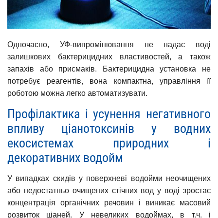
Одночасно, УФ-випромінювання не надає воді
залишкових бактерицидних властивостей, а також
запахів або присмаків. Бактерицидна установка не
потребує реагентів, вона компактна, управління її
роботою можна легко автоматизувати.
Профілактика і усунення негативного
впливу ціанотоксинів у водних
екосистемах природних і
декоративних водойм
У випадках скидів у поверхневі водойми неочищених
або недостатньо очищених стічних вод у воді зростає
концентрація органічних речовин і виникає масовий
розвиток ціаней. У невеликих водоймах, в т.ч. і