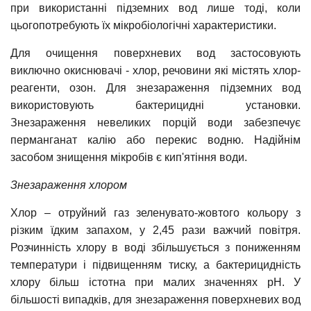
при використанні підземних вод лише тоді, коли
цьогопотребують їх мікробіологічні характеристики.
Для очищення поверхневих вод застосовують
виключно окиснювачі - хлор, речовини які містять хлор-
реагенти, озон. Для знезараження підземних вод
використовують бактерицидні установки.
Знезараження невеликих порцій води забезпечує
перманганат калію або перекис водню. Надійнім
засобом знищення мікробів є кип'ятіння води.
Знезараження хлором
Хлор – отруйний газ зеленувато-жовтого кольору з
різким їдким запахом, у 2,45 рази важчий повітря.
Розчинність хлору в воді збільшується з пониженням
температури і підвищенням тиску, а бактерицидність
хлору більш істотна при малих значеннях рН. У
більшості випадків, для знезараження поверхневих вод