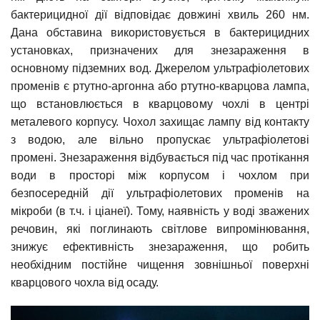
бактерицидної дії відповідає довжині хвиль 260 нм.
Дана обставина використовується в бактерицидних
установках, призначених для знезараження в
основному підземних вод. Джерелом ультрафіолетових
променів є ртутно-аргонна або ртутно-кварцова лампа,
що встановлюється в кварцовому чохлі в центрі
металевого корпусу. Чохол захищає лампу від контакту
з водою, але вільно пропускає ультрафіолетові
промені. Знезараження відбувається під час протікання
води в просторі між корпусом і чохлом при
безпосередній дії ультрафіолетових променів на
мікроби (в т.ч. і ціанеї). Тому, наявність у воді зважених
речовин, які поглинають світлове випромінювання,
знижує ефективність знезараження, що робить
необхідним постійне чищення зовнішньої поверхні
кварцового чохла від осаду.