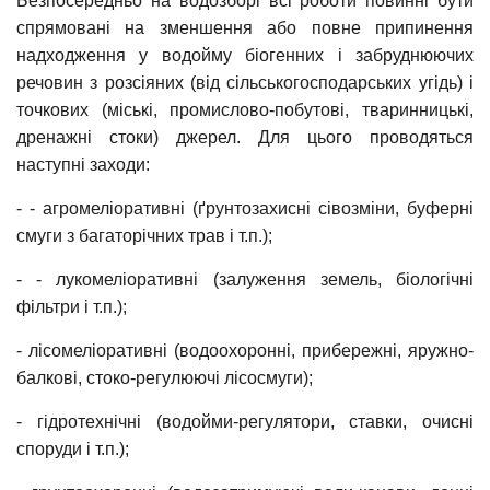
Безпосередньо на водозборі всі роботи повинні бути
спрямовані на зменшення або повне припинення
надходження у водойму біогенних і забруднюючих
речовин з розсіяних (від сільськогосподарських угідь) і
точкових (міські, промислово-побутові, тваринницькі,
дренажні стоки) джерел. Для цього проводяться
наступні заходи:
- - агромеліоративні (ґрунтозахисні сівозміни, буферні
смуги з багаторічних трав і т.п.);
- - лукомеліоративні (залуження земель, біологічні
фільтри і т.п.);
- лісомеліоративні (водоохоронні, прибережні, яружно-
балкові, стоко-регулюючі лісосмуги);
- гідротехнічні (водойми-регулятори, ставки, очисні
споруди і т.п.);