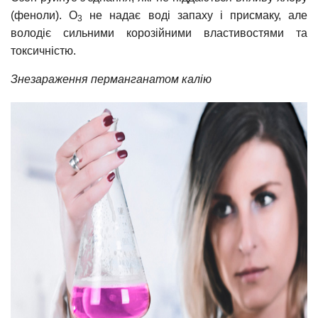
(феноли). O
не надає воді запаху і присмаку, але
3
володіє сильними корозійними властивостями та
токсичністю.
Знезараження перманганатом калію