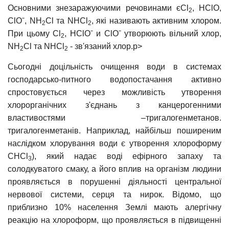
Основними знезаражуючими речовинами єCl
, HClO,
2
ClOˉ, NH
Cl та NHCl
, які називають активним хлором.
2
2
При цьому Сl
, НСlOˉ и СlOˉ утворюють вільний хлор,
2
NH
Cl та NHCl
- зв'язаний хлор.p>
2
2
Сьогодні доцільність очищення води в системах
господарсько-питного водопостачання активно
спростовується через можливість утворення
хлорорганічних з'єднань з канцерогенними
властивостями –тригалогенметанов.
тригалогенметанів. Наприклад, найбільш поширеним
наслідком хлорування води є утворення хлороформу
СHCl
), який надає воді ефірного запаху та
3
солодкуватого смаку, а його вплив на організм людини
проявляється в порушенні діяльності центральної
нервової системи, серця та нирок. Відомо, що
приблизно 10% населення Землі мають алергічну
реакцію на хлороформ, що проявляється в підвищенні