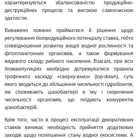
характеризуються збалансованістю продукційно-
деструкційних процесів та високою самоочисною
здатністю.
Виважено повинні прийматися й рішення щодо
регулювання біопродукційного потенціалу ставка, тобто
співвідношення розвитку вищої водної рослинності та
фітопланктонних організмів, а також формування
видового складу рибного населення. Взагалі, при всіх
біоманіпуляціях необхідно дотримуватися правила
трофічного каскаду «сверху-вниз» (top-down), суть
якого зводиться до збільшення чисельності гідробіонтів,
які споживають ціанобактерії в їжу і скорочення
чисельності організмів, що поїдають конкурентів
ціанобактерій.
Крім того, часто в процесі експлуатації декоративних
ставків виникає необхідність прийняття додаткових
заходів щодо поліпшення стану водної екосистеми. А