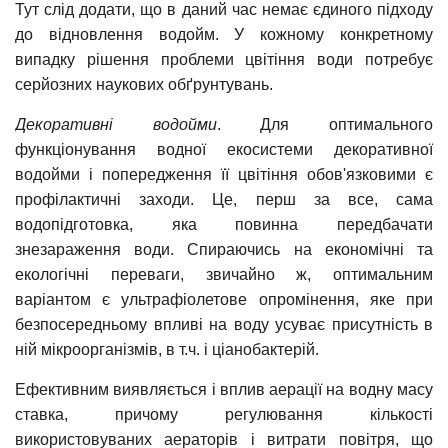
Тут слід додати, що в даний час немає єдиного підходу
до відновлення водойм. У кожному конкретному
випадку рішення проблеми цвітіння води потребує
серйозних наукових обґрунтувань.
Декоративні водойми
. Для оптимального
функціонування водної екосистеми декоративної
водойми і попередження її цвітіння обов'язковими є
профілактичні заходи. Це, перш за все, сама
водопідготовка, яка повинна передбачати
знезараження води. Спираючись на економічні та
екологічні переваги, звичайно ж, оптимальним
варіантом є ультрафіолетове опромінення, яке при
безпосередньому впливі на воду усуває присутність в
ній мікроорганізмів, в т.ч. і ціанобактерій.
Ефективним виявляється і вплив аерації на водну масу
ставка, причому регулювання кількості
використовуваних аераторів і витрати повітря, що