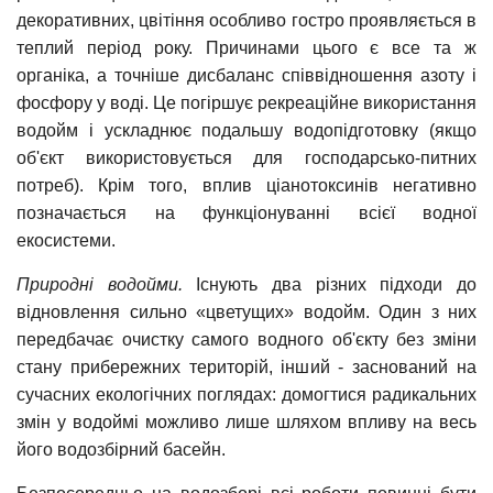
декоративних, цвітіння особливо гостро проявляється в
теплий період року. Причинами цього є все та ж
органіка, а точніше дисбаланс співвідношення азоту і
фосфору у воді. Це погіршує рекреаційне використання
водойм і ускладнює подальшу водопідготовку (якщо
об'єкт використовується для господарсько-питних
потреб). Крім того, вплив ціанотоксинів негативно
позначається на функціонуванні всієї водної
екосистеми.
Природні водойми.
Існують два різних підходи до
відновлення сильно «цветущих» водойм. Один з них
передбачає очистку самого водного об'єкту без зміни
стану прибережних територій, інший - заснований на
сучасних екологічних поглядах: домогтися радикальних
змін у водоймі можливо лише шляхом впливу на весь
його водозбірний басейн.