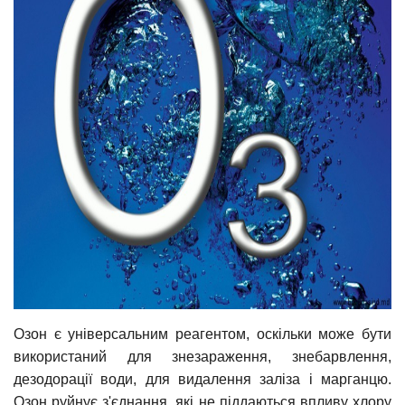
Озон є універсальним реагентом, оскільки може бути
використаний для знезараження, знебарвлення,
дезодорації води, для видалення заліза і марганцю.
Озон руйнує з'єднання, які не піддаються впливу хлору