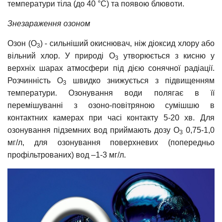
температури тіла (до 40 °C) та появою блювоти.
Знезараження озоном
Озон (О
) - сильніший окиснювач, ніж діоксид хлору або
3
вільний хлор. У природі О
утворюється з кисню у
3
верхніх шарах атмосфери під дією сонячної радіації.
Розчинність О
швидко знижується з підвищенням
3
температури. Озонування води полягає в її
перемішуванні з озоно-повітряною сумішшю в
контактних камерах при часі контакту 5-20 хв. Для
озонування підземних вод приймають дозу О
0,75-1,0
3
мг/л, для озонування поверхневих (попередньо
профільтрованих) вод –1-3 мг/л.