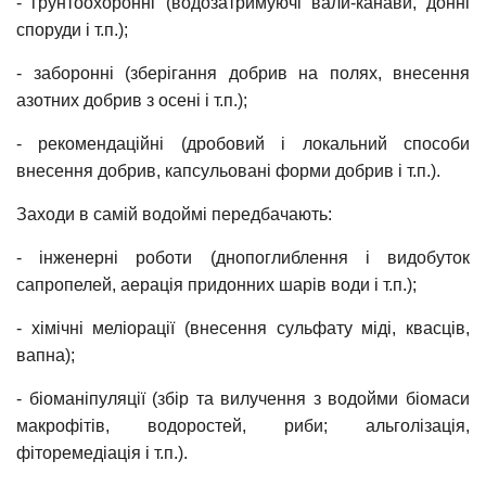
- грунтоохоронні (водозатримуючі вали-канави, донні
споруди і т.п.);
- заборонні (зберігання добрив на полях, внесення
азотних добрив з осені і т.п.);
- рекомендаційні (дробовий і локальний способи
внесення добрив, капсульовані форми добрив і т.п.).
Заходи в самій водоймі передбачають:
- інженерні роботи (днопоглиблення і видобуток
сапропелей, аерація придонних шарів води і т.п.);
- хімічні меліорації (внесення сульфату міді, квасців,
вапна);
- біоманіпуляції (збір та вилучення з водойми біомаси
макрофітів, водоростей, риби; альголізація,
фіторемедіація і т.п.).