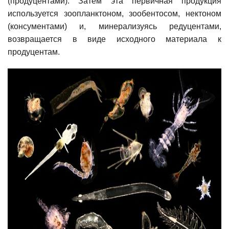
(продуцентами). Затем эта первичная продукция
используется зоопланктоном, зообентосом, нектоном
(консументами) и, минерализуясь редуцентами,
возвращается в виде исходного материала к
продуцентам.